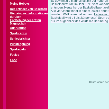
Es gewinnt die Mannschaft mit der höheren 
Meine Hobbys
Basketball wurde im Jahr 1891 vom kanadi
erfunden. Heute hat der Basketballsport we
Der Erfinder von Baketball
Alle vier Jahre findet in einem jeweils ande
Hier ein paar informationen
von dem Weltbasketballverband
Fédération 
darüber
Basketball wird oft als „körperloser“ Sport 
Entstehung der ersten
nur im Augenblick des Wurfs die Berührung d
Mannschaft
Ausrustung
Spielprenzip
Schiedsrichter
Punktegebung
Spielregeln
Foules
Ende
Heute waren scho