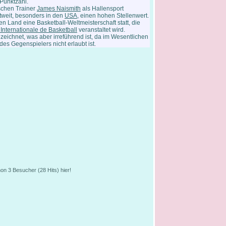
Punktzahl.
schen Trainer
James Naismith
als Hallensport
ltweit, besonders in den
USA
, einen hohen Stellenwert.
ren Land eine Basketball-Weltmeisterschaft statt, die
Internationale de Basketball
veranstaltet wird.
bezeichnet, was aber irreführend ist, da im Wesentlichen
es Gegenspielers nicht erlaubt ist.
n 3 Besucher (28 Hits) hier!