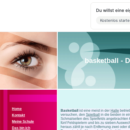
Du willst eine 
Kostenlos start
basketball - 
Home
Basketball
ist eine meist in der
Halle
betri
versuchen, den
Spielball
in die beiden in 
Kontakt
Schmalseiten des Spielfelds angebrachten 
Meine Schule
fünf Feldspielern und bis zu sieben Auswech
heraus zählt je nach Entfernung zwei oder dr
Das bin ich