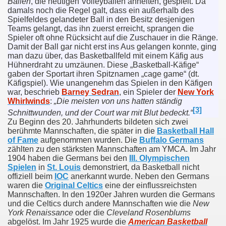
Bällen
, die heutigen Volleybällen ähnelten, gespielt. Da
er
damals noch die Regel galt, dass ein außerhalb des
Spielfeldes gelandeter Ball in den Besitz desjenigen
t
Teams gelangt, das ihn zuerst erreicht, sprangen die
Spieler oft ohne Rücksicht auf die Zuschauer in die Ränge.
Damit der Ball gar nicht erst ins Aus gelangen konnte, ging
man dazu über, das Basketballfeld mit einem Käfig aus
Hühnerdraht zu umzäunen. Diese „Basketball-Käfige“
gaben der Sportart ihren Spitznamen „
cage game
“ (dt.
Käfigspiel). Wie unangenehm das Spielen in den Käfigen
war, beschrieb
Barney Sedran
, ein Spieler der
New York
Whirlwinds
:
„Die meisten von uns hatten ständig
[3]
Schnittwunden, und der Court war mit Blut bedeckt.“
Zu Beginn des 20. Jahrhunderts bildeten sich zwei
berühmte Mannschaften, die später in die
Basketball Hall
of Fame
aufgenommen wurden. Die
Buffalo Germans
zählten zu den stärksten Mannschaften am YMCA. Im Jahr
1904 haben die Germans bei den
III. Olympischen
Spielen
in
St. Louis
demonstriert, da Basketball nicht
offiziell beim
IOC
anerkannt wurde. Neben den Germans
waren die
Original Celtics
eine der einflussreichsten
Mannschaften. In den 1920er Jahren wurden die Germans
und die Celtics durch andere Mannschaften wie die
New
York Renaissance
oder die
Cleveland Rosenblums
abgelöst. Im Jahr 1925 wurde die
American Basketball