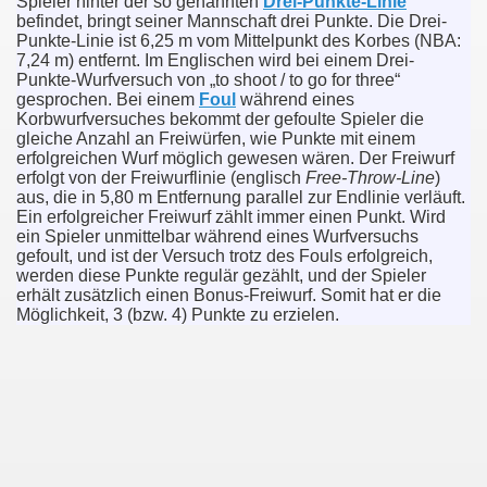
Spieler hinter der so genannten
Drei-Punkte-Linie
er
befindet, bringt seiner Mannschaft drei Punkte. Die Drei-
Punkte-Linie ist 6,25 m vom Mittelpunkt des Korbes (NBA:
7,24 m) entfernt. Im Englischen wird bei einem Drei-
t
Punkte-Wurfversuch von „to shoot / to go for three“
gesprochen. Bei einem
Foul
während eines
Korbwurfversuches bekommt der gefoulte Spieler die
gleiche Anzahl an Freiwürfen, wie Punkte mit einem
erfolgreichen Wurf möglich gewesen wären. Der Freiwurf
erfolgt von der Freiwurflinie (englisch
Free-Throw-Line
)
aus, die in 5,80 m Entfernung parallel zur Endlinie verläuft.
Ein erfolgreicher Freiwurf zählt immer einen Punkt. Wird
ein Spieler unmittelbar während eines Wurfversuchs
gefoult, und ist der Versuch trotz des Fouls erfolgreich,
werden diese Punkte regulär gezählt, und der Spieler
erhält zusätzlich einen Bonus-Freiwurf. Somit hat er die
Möglichkeit, 3 (bzw. 4) Punkte zu erzielen.